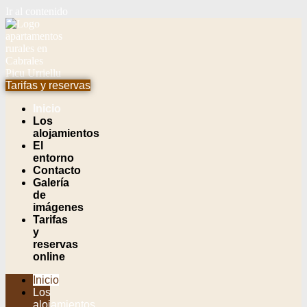
Ir al contenido
Tarifas y reservas
Inicio
Los
alojamientos
El
entorno
Contacto
Galería
de
imágenes
Tarifas
y
reservas
online
Inicio
Los
alojamientos