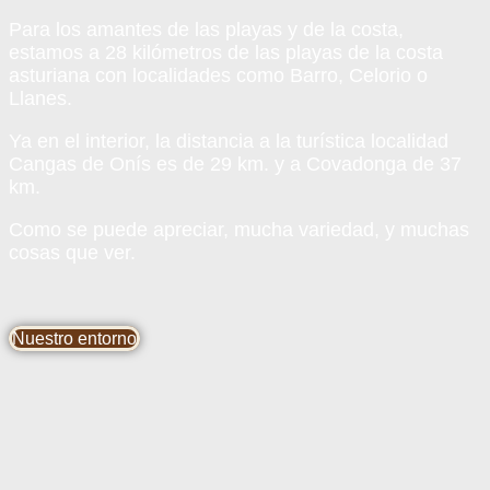
Para los amantes de las playas y de la costa,
estamos a 28 kilómetros de las playas de la costa
asturiana con localidades como Barro, Celorio o
Llanes.
Ya en el interior, la distancia a la turística localidad
Cangas de Onís es de 29 km. y a Covadonga de 37
km.
Como se puede apreciar, mucha variedad, y muchas
cosas que ver.
Nuestro entorno